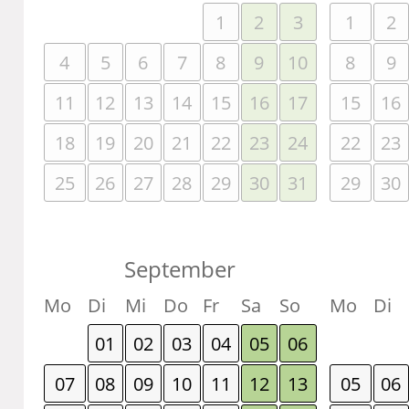
1
2
3
1
2
4
5
6
7
8
9
10
8
9
11
12
13
14
15
16
17
15
16
18
19
20
21
22
23
24
22
23
25
26
27
28
29
30
31
29
30
September
Mo
Di
Mi
Do
Fr
Sa
So
Mo
Di
01
02
03
04
05
06
07
08
09
10
11
12
13
05
06