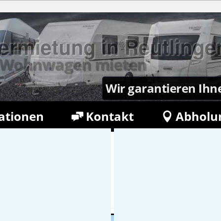
rmietung in Reutlinge
en Wohnwagen mieten
Wir garantieren Ihn
ationen
Kontakt
Abholu
etter
Buchung verwalten
400