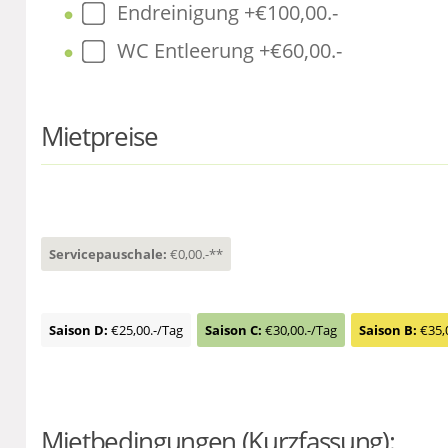
Endreinigung +€100,00.-
WC Entleerung +€60,00.-
Mietpreise
Servicepauschale:
€0,00.-**
Saison D:
€25,00.-/Tag
Saison C:
€30,00.-/Tag
Saison B:
€35,
Mietbedingungen (Kurzfassung):