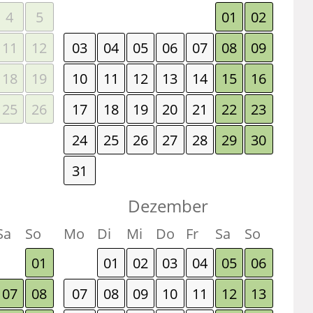
4
5
01
02
11
12
03
04
05
06
07
08
09
18
19
10
11
12
13
14
15
16
25
26
17
18
19
20
21
22
23
24
25
26
27
28
29
30
31
Dezember
Sa
So
Mo
Di
Mi
Do
Fr
Sa
So
01
01
02
03
04
05
06
07
08
07
08
09
10
11
12
13