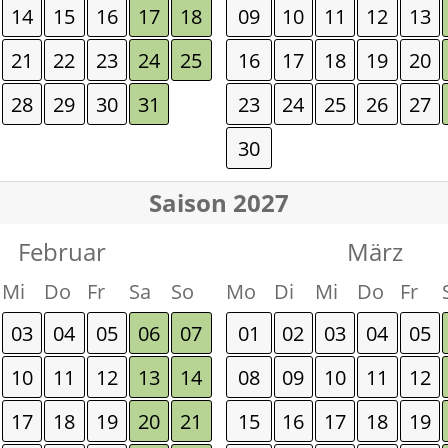
14
15
16
17
18
09
10
11
12
13
21
22
23
24
25
16
17
18
19
20
28
29
30
31
23
24
25
26
27
30
Saison 2027
Februar
März
Mi
Do
Fr
Sa
So
Mo
Di
Mi
Do
Fr
03
04
05
06
07
01
02
03
04
05
10
11
12
13
14
08
09
10
11
12
17
18
19
20
21
15
16
17
18
19