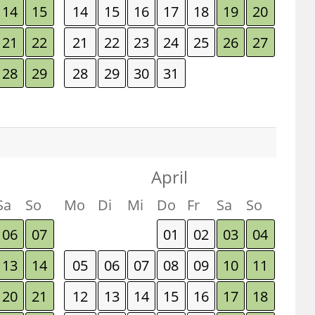
14
15
14
15
16
17
18
19
20
21
22
21
22
23
24
25
26
27
28
29
28
29
30
31
April
Sa
So
Mo
Di
Mi
Do
Fr
Sa
So
06
07
01
02
03
04
13
14
05
06
07
08
09
10
11
20
21
12
13
14
15
16
17
18