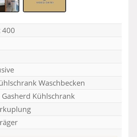
 400
usive
ühlschrank Waschbecken
 Gasherd Kühlschrank
erkuplung
träger