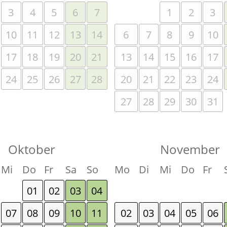
3
4
5
6
7
1
2
3
10
11
12
13
14
6
7
8
9
10
17
18
19
20
21
13
14
15
16
17
24
25
26
27
28
20
21
22
23
24
27
28
29
30
31
Oktober
November
Mi
Do
Fr
Sa
So
Mo
Di
Mi
Do
Fr
01
02
03
04
07
08
09
10
11
02
03
04
05
06