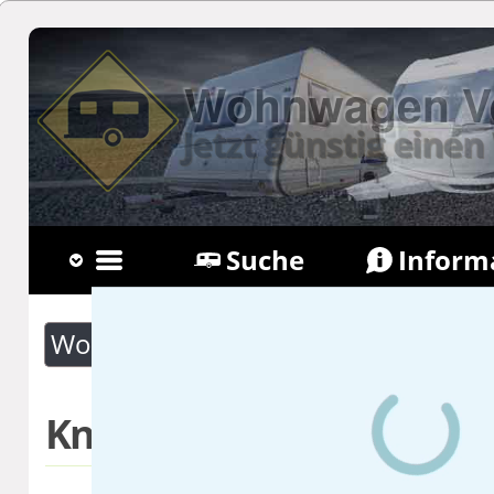
Wohnwagen Ve
Jetzt günstig ein
Suche
Inform
Fragen
Newsl
Wohnwagen Suche
Knaus Sport 
Knaus Sport 400