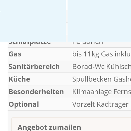
Wohnwagen
Gesamt Gewicht
KG
Schlafplätze
Personen
Gas
bis 11kg Gas inklu
Sanitärbereich
Borad-Wc Kühlsc
Küche
Spüllbecken Gash
Besonderheiten
Klimaanlage Fern
Optional
Vorzelt Radträger
Angebot zumailen