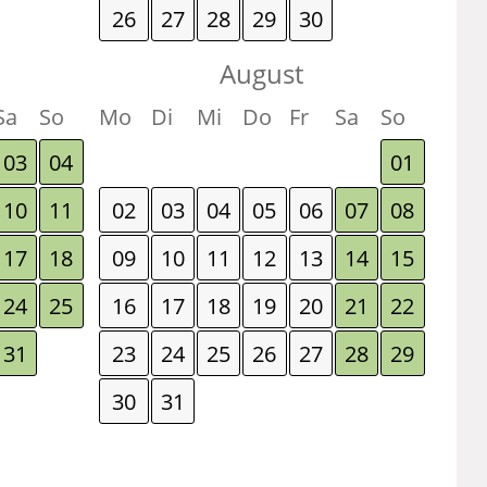
26
27
28
29
30
August
Sa
So
Mo
Di
Mi
Do
Fr
Sa
So
03
04
01
10
11
02
03
04
05
06
07
08
17
18
09
10
11
12
13
14
15
24
25
16
17
18
19
20
21
22
31
23
24
25
26
27
28
29
30
31