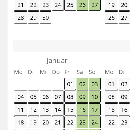
21
22
23
24
25
26
27
19
20
28
29
30
26
27
Januar
Mo
Di
Mi
Do
Fr
Sa
So
Mo
Di
01
02
03
01
02
04
05
06
07
08
09
10
08
09
11
12
13
14
15
16
17
15
16
18
19
20
21
22
23
24
22
23