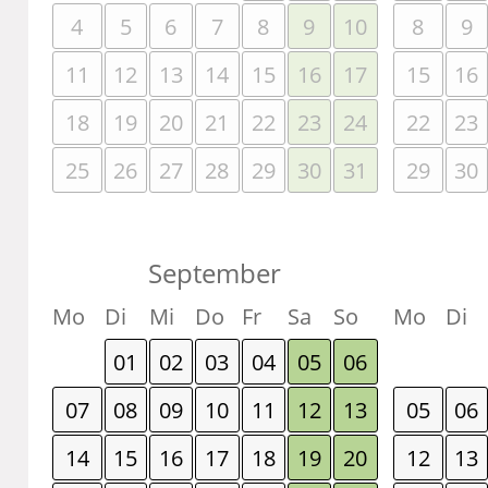
4
5
6
7
8
9
10
8
9
11
12
13
14
15
16
17
15
16
18
19
20
21
22
23
24
22
23
25
26
27
28
29
30
31
29
30
September
Mo
Di
Mi
Do
Fr
Sa
So
Mo
Di
01
02
03
04
05
06
07
08
09
10
11
12
13
05
06
14
15
16
17
18
19
20
12
13