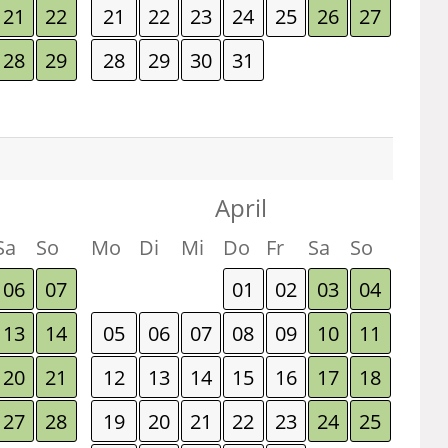
21
22
21
22
23
24
25
26
27
28
29
28
29
30
31
April
Sa
So
Mo
Di
Mi
Do
Fr
Sa
So
06
07
01
02
03
04
13
14
05
06
07
08
09
10
11
20
21
12
13
14
15
16
17
18
27
28
19
20
21
22
23
24
25