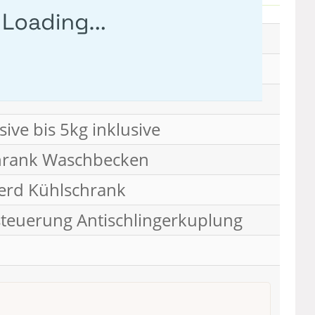
sive bis 5kg inklusive
hrank Waschbecken
erd Kühlschrank
steuerung Antischlingerkuplung