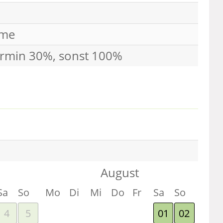
mme
ermin 30%, sonst 100%
August
Sa
So
Mo
Di
Mi
Do
Fr
Sa
So
4
5
01
02