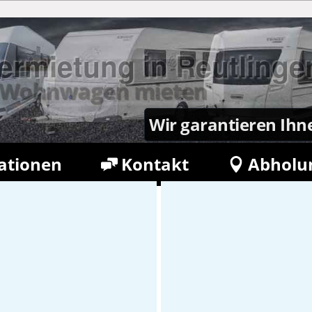
rmietung in Reutlinge
en Wohnwagen mieten
Wir garantieren Ihn
ationen
Kontakt
Abholu
etter
Buchung verwalten
wagen-vermietung-
tml{}}}