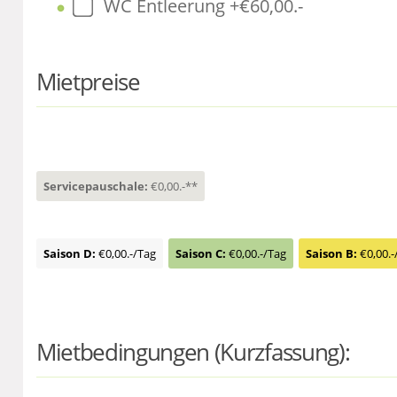
WC Entleerung +€60,00.-
Mietpreise
Servicepauschale:
€0,00.-**
Saison D:
€0,00.-/Tag
Saison C:
€0,00.-/Tag
Saison B:
€0,00.-
Mietbedingungen (Kurzfassung):