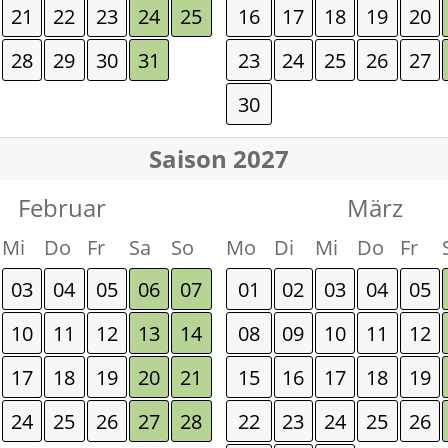
21
22
23
24
25
16
17
18
19
20
28
29
30
31
23
24
25
26
27
30
Saison 2027
Februar
März
Mi
Do
Fr
Sa
So
Mo
Di
Mi
Do
Fr
03
04
05
06
07
01
02
03
04
05
10
11
12
13
14
08
09
10
11
12
17
18
19
20
21
15
16
17
18
19
24
25
26
27
28
22
23
24
25
26