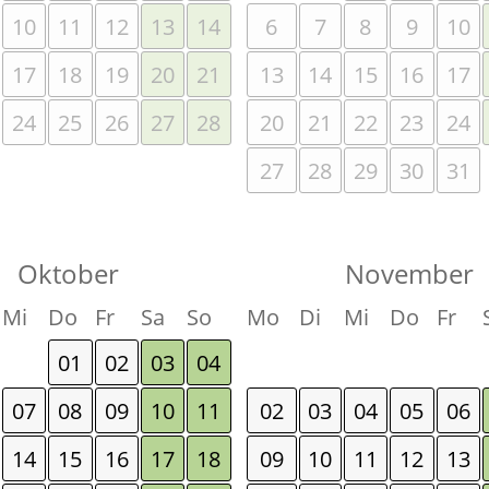
10
11
12
13
14
6
7
8
9
10
17
18
19
20
21
13
14
15
16
17
24
25
26
27
28
20
21
22
23
24
27
28
29
30
31
Oktober
November
Mi
Do
Fr
Sa
So
Mo
Di
Mi
Do
Fr
01
02
03
04
07
08
09
10
11
02
03
04
05
06
14
15
16
17
18
09
10
11
12
13