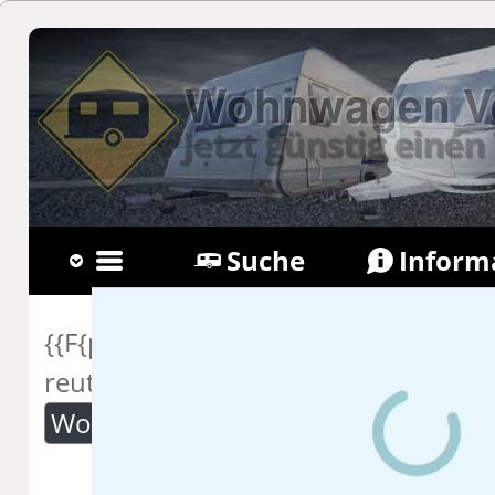
Wohnwagen Ve
Jetzt günstig ein
Suche
Inform
Fragen
Newsl
{{F{page_menue{https://www.wohn
reutlingen.de/Wohnwagen/mieten/.h
Wohnwagen Suche