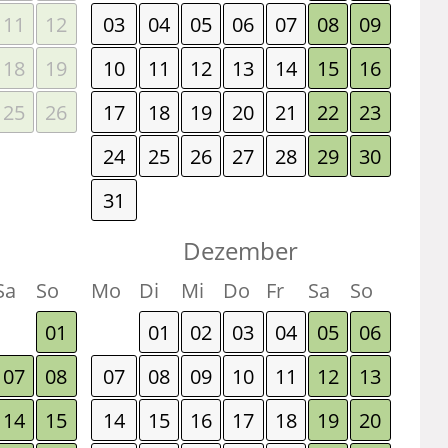
11
12
03
04
05
06
07
08
09
18
19
10
11
12
13
14
15
16
25
26
17
18
19
20
21
22
23
24
25
26
27
28
29
30
31
Dezember
Sa
So
Mo
Di
Mi
Do
Fr
Sa
So
01
01
02
03
04
05
06
07
08
07
08
09
10
11
12
13
14
15
14
15
16
17
18
19
20