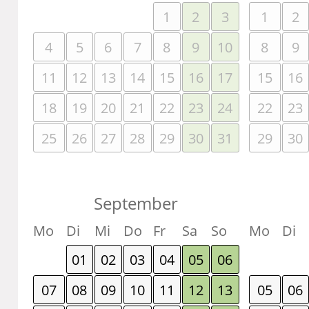
1
2
3
1
2
4
5
6
7
8
9
10
8
9
11
12
13
14
15
16
17
15
16
18
19
20
21
22
23
24
22
23
25
26
27
28
29
30
31
29
30
September
Mo
Di
Mi
Do
Fr
Sa
So
Mo
Di
01
02
03
04
05
06
07
08
09
10
11
12
13
05
06