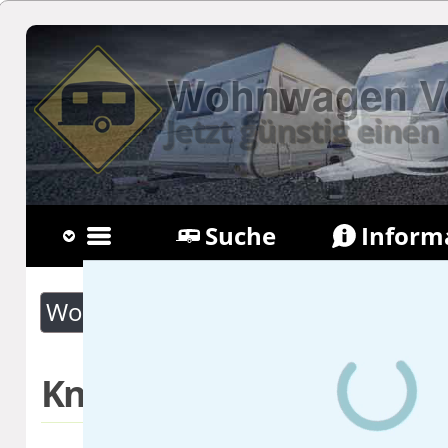
Wohnwagen Ve
Jetzt günstig ein
Suche
Inform
Fragen
Newsl
Wohnwagen Suche
Knaus Sport 
Knaus Sport 400