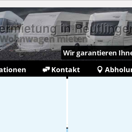
rmietung in Reutlinge
en Wohnwagen mieten
Wir garantieren Ihn
ationen
Kontakt
Abholu
etter
Buchung verwalten
400