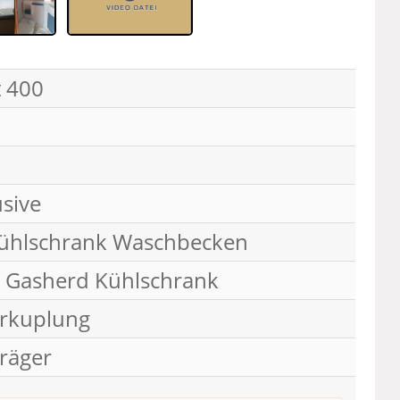
 400
usive
ühlschrank Waschbecken
 Gasherd Kühlschrank
erkuplung
träger