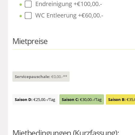
Endreinigung +€100,00.-
WC Entleerung +€60,00.-
Mietpreise
Servicepauschale:
€0,00.-**
Saison D:
€25,00.-/Tag
Saison C:
€30,00.-/Tag
Saison B:
€35,
Mietbedingungen (Kurzfassung):