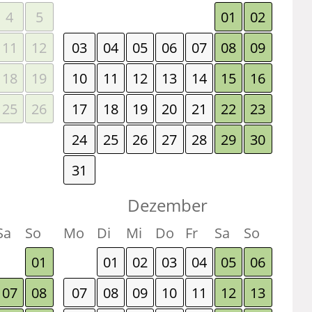
4
5
01
02
11
12
03
04
05
06
07
08
09
18
19
10
11
12
13
14
15
16
25
26
17
18
19
20
21
22
23
24
25
26
27
28
29
30
31
Dezember
Sa
So
Mo
Di
Mi
Do
Fr
Sa
So
01
01
02
03
04
05
06
07
08
07
08
09
10
11
12
13