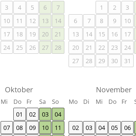
3
4
5
6
7
1
2
3
10
11
12
13
14
6
7
8
9
10
17
18
19
20
21
13
14
15
16
17
24
25
26
27
28
20
21
22
23
24
27
28
29
30
31
Oktober
November
Mi
Do
Fr
Sa
So
Mo
Di
Mi
Do
Fr
01
02
03
04
07
08
09
10
11
02
03
04
05
06