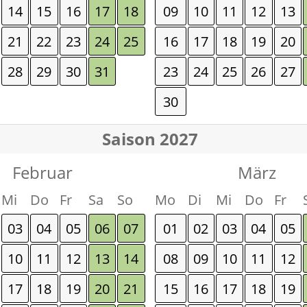
14
15
16
17
18
09
10
11
12
13
21
22
23
24
25
16
17
18
19
20
28
29
30
31
23
24
25
26
27
30
Saison 2027
Februar
März
Mi
Do
Fr
Sa
So
Mo
Di
Mi
Do
Fr
03
04
05
06
07
01
02
03
04
05
10
11
12
13
14
08
09
10
11
12
17
18
19
20
21
15
16
17
18
19