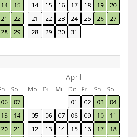
14
15
14
15
16
17
18
19
20
21
22
21
22
23
24
25
26
27
28
29
28
29
30
31
April
Sa
So
Mo
Di
Mi
Do
Fr
Sa
So
06
07
01
02
03
04
13
14
05
06
07
08
09
10
11
20
21
12
13
14
15
16
17
18