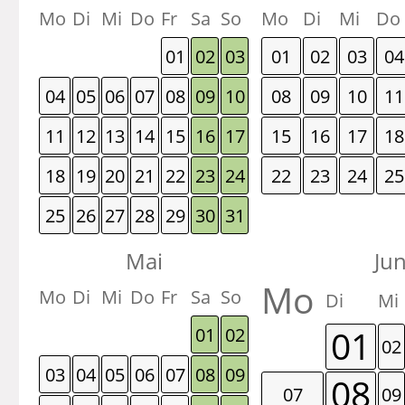
Mo
Di
Mi
Do
Fr
Sa
So
Mo
Di
Mi
Do
01
02
03
01
02
03
04
04
05
06
07
08
09
10
08
09
10
11
11
12
13
14
15
16
17
15
16
17
18
18
19
20
21
22
23
24
22
23
24
25
25
26
27
28
29
30
31
Mai
Jun
Mo
Mo
Di
Mi
Do
Fr
Sa
So
Di
Mi
01
01
02
02
03
04
05
06
07
08
09
08
07
09