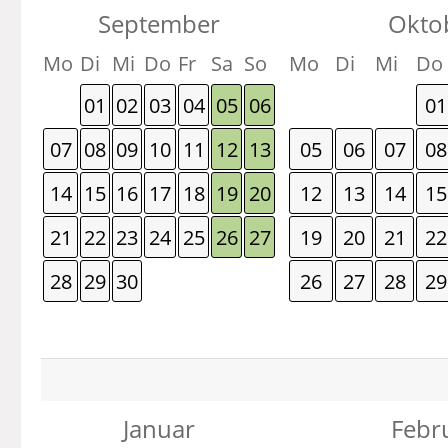
September
Okto
Mo
Di
Mi
Do
Fr
Sa
So
Mo
Di
Mi
Do
01
02
03
04
05
06
01
07
08
09
10
11
12
13
05
06
07
08
14
15
16
17
18
19
20
12
13
14
15
21
22
23
24
25
26
27
19
20
21
22
28
29
30
26
27
28
29
Januar
Febr