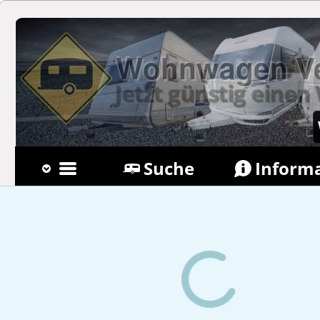
Wohnwagen Ver
Jetzt günstig ein
Suche
Inform
Belegungskalender
{{F{page_menue{https://www.wohnw
reutlingen.de/Wohnwagen/mieten/.ht
Buchung verwalten
Wohnwagen Suche