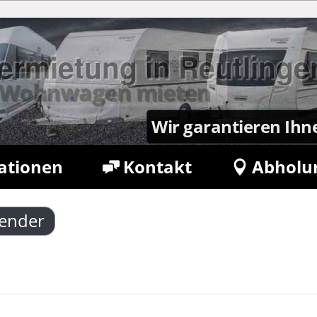
rmietung in Reutlinge
en Wohnwagen mieten
Wir garantieren Ihn
ationen
Kontakt
Abholu
etter
Buchung verwalten
lender